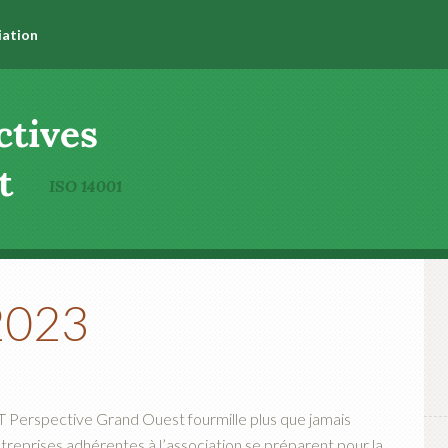
iation
2023
T Perspective Grand Ouest fourmille plus que jamais
entreprises adhérentes à l’association se préparent pour la